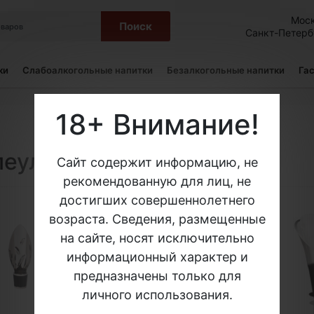
Мос
Поиск
Санкт-Петер
ки
Слабоалкогольные напитки
Безалкогольные напитки
Га
18+ Внимание!
леуловители вина
Сайт содержит информацию, не
рекомендованную для лиц, не
достигших совершеннолетнего
возраста. Сведения, размещенные
на сайте, носят исключительно
информационный характер и
предназначены только для
личного использования.