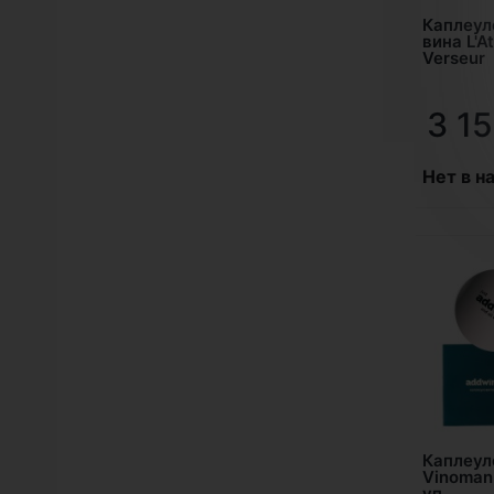
Каплеул
вина L'At
Verseur
3 1
Нет в н
Каплеул
Vinoman
уп.