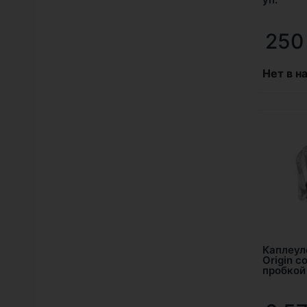
25
Нет в н
Каплеул
Origin с
пробкой