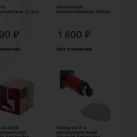
Vin
Магнитный
уловитель (2 шт)
каплеуловитель Vinturi
290
₽
1 800
₽
 наличии
Нет в наличии
 из 2х24
Набор из 2-х
уловителей
каплеуловителей
t Antigoutte
Peugeot Antigoutte