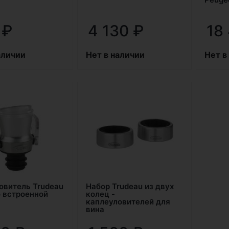
0
₽
4 130
₽
18
аличии
Нет в наличии
Нет в
овитель Trudeau
Набор Trudeau из двух
о встроенной
колец -
каплеуловителей для
вина